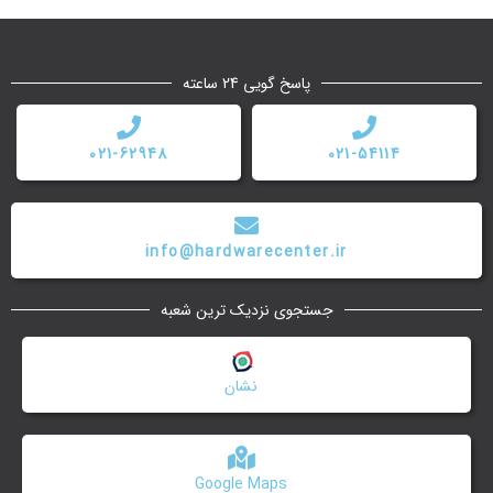
پاسخ گویی 24 ساعته
021-62948
021-54114
info@hardwarecenter.ir
جستجوی نزدیک ترین شعبه
نشان
Google Maps