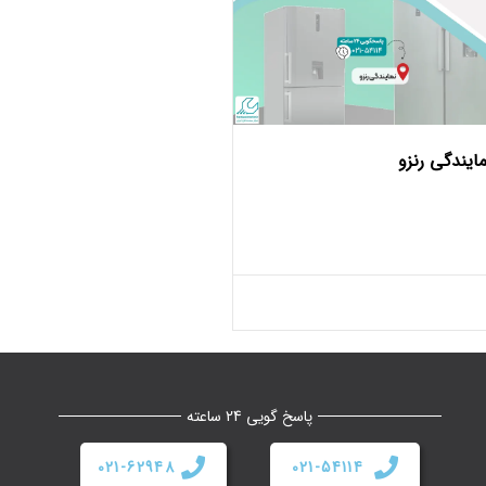
مایندگی رنزو
پاسخ گویی 24 ساعته
021-62948
021-54114