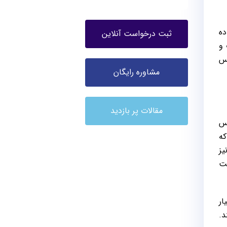
ده
ثبت درخواست آنلاین
 و
یس
مشاوره رایگان
مقالات پر بازدید
یس
که
یز
چت
ار
د.