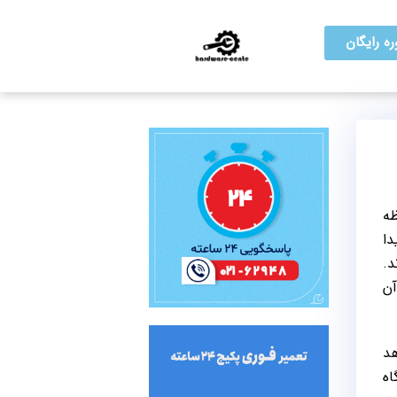
ه رایگان
حظه
دا
د.
 آن
هد
اه