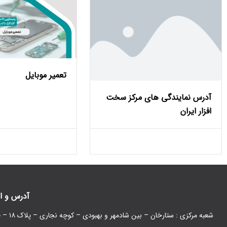
تعمیر موبایل
آدرس نمایندگی های مرکز سخت
افزار ایران
آدرس و ا
شعبه مرکزی : ستارخان – بین شادمهر و بهبودی – کوچه نجاری – پلاک ۱۸ – طبقه همکف