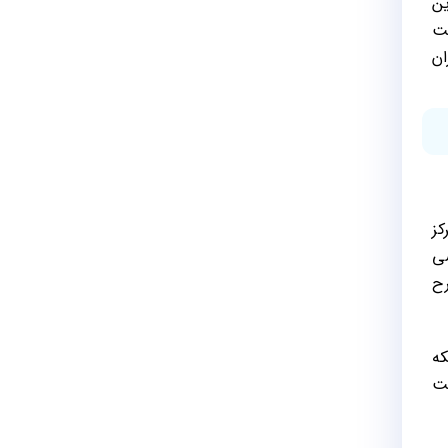
ین
فت
ان
 مرکز
سی
رح
که
فت