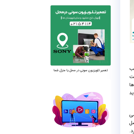
سب
تعمیر تلویزیون سونی در محل یا منزل شما
کت
ها
ید
می
صل
د.