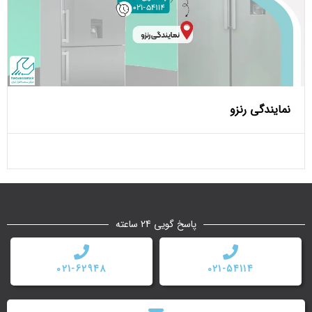
نمایندگی رنزو
پاسخ گویی 24 ساعته
021-62948
021-54114