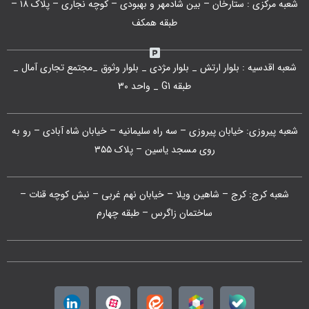
شعبه مرکزی : ستارخان – بین شادمهر و بهبودی – کوچه نجاری – پلاک ۱۸ –
طبقه همکف
شعبه اقدسیه : بلوار ارتش _ بلوار مژدی _ بلوار وثوق _مجتمع تجاری آمال _
طبقه G1 _ واحد 30
شعبه پیروزی: خیابان پیروزی – سه راه سلیمانیه – خیابان شاه آبادی – رو به
روی مسجد یاسین – پلاک ۳۵۵
شعبه کرج: کرج – شاهین ویلا – خیابان نهم غربی – نبش کوچه قنات –
ساختمان زاگرس – طبقه چهارم