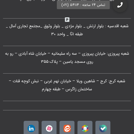
طبقه همکف
شعبه اقدسیه : بلوار ارتش _ بلوار مژدی _ بلوار وثوق _مجتمع تجاری آمال _
طبقه G1 _ واحد 30
شعبه پیروزی: خیابان پیروزی – سه راه سلیمانیه – خیابان شاه آبادی – رو به
روی مسجد یاسین – پلاک ۳۵۵
شعبه کرج: کرج – شاهین ویلا – خیابان نهم غربی – نبش کوچه قنات –
ساختمان زاگرس – طبقه چهارم