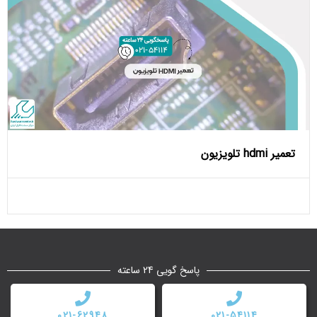
تعمیر hdmi تلویزیون
پاسخ گویی 24 ساعته
021-62948
021-54114