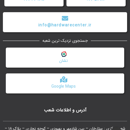
info@hardwarecenter.ir
جستجوی نزدیک ترین شعبه
نشان
Google Maps
آدرس و اطلاعات شعب
شعبه مرکزی : ستارخان – بین شادمهر و بهبودی – کوچه نجاری – پلاک ۱۸ –