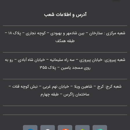
آدرس و اطلاعات شعب
شعبه مرکزی : ستارخان – بین شادمهر و بهبودی – کوچه نجاری – پلاک ۱۸ –
طبقه همکف
شعبه پیروزی: خیابان پیروزی – سه راه سلیمانیه – خیابان شاه آبادی – رو به
روی مسجد یاسین – پلاک ۳۵۵
شعبه کرج: کرج – شاهین ویلا – خیابان نهم غربی – نبش کوچه قنات –
ساختمان زاگرس – طبقه چهارم