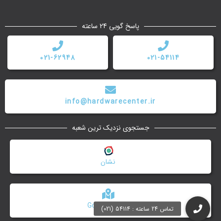
پاسخ گویی 24 ساعته
021-62948
021-54114
info@hardwarecenter.ir
جستجوی نزدیک ترین شعبه
نشان
Google Maps