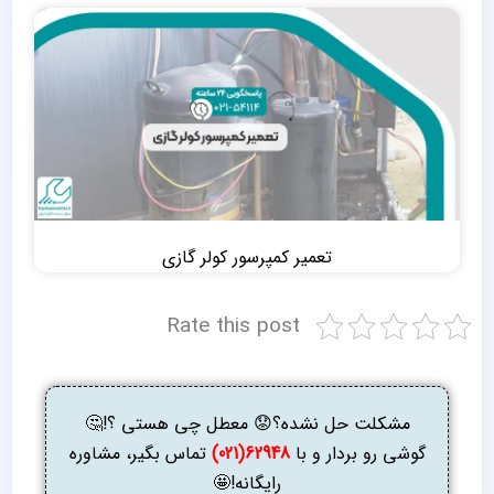
تعمیر کمپرسور کولر گازی
Rate this post
مشکلت حل نشده؟😟 معطل چی هستی ؟!🤔
گوشی رو بردار و با
62948(021)
تماس بگیر، مشاوره
رایگانه!🤩