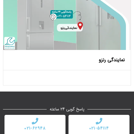
نمایندگی رنزو
پاسخ گویی 24 ساعته
021-62948
021-54114