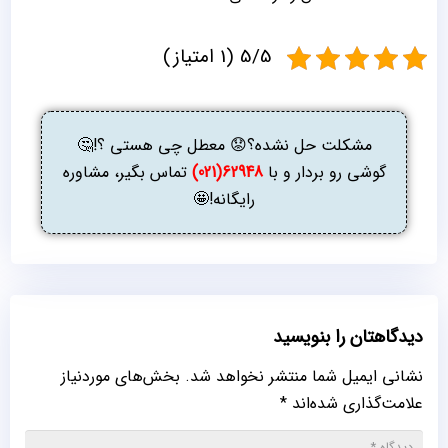
5/5 (1 امتیاز)
مشکلت حل نشده؟😟 معطل چی هستی ؟!🤔
گوشی رو بردار و با
62948(021)
تماس بگیر، مشاوره
رایگانه!🤩
دیدگاهتان را بنویسید
نشانی ایمیل شما منتشر نخواهد شد.
بخش‌های موردنیاز
علامت‌گذاری شده‌اند
*