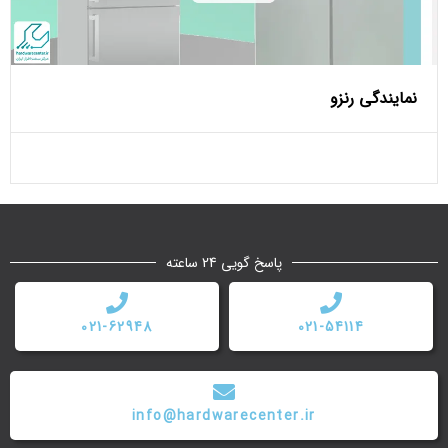
نمایندگی رنزو
پاسخ گویی 24 ساعته
021-62948
021-54114
info@hardwarecenter.ir