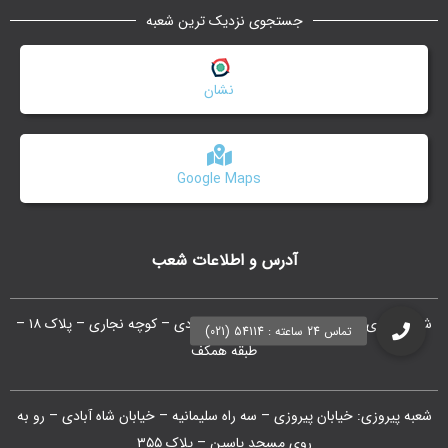
جستجوی نزدیک ترین شعبه
نشان
Google Maps
آدرس و اطلاعات شعب
شعبه مرکزی : ستارخان – بین شادمهر و بهبودی – کوچه نجاری – پلاک ۱۸ –
طبقه همکف
شعبه پیروزی: خیابان پیروزی – سه راه سلیمانیه – خیابان شاه آبادی – رو به
روی مسجد یاسین – پلاک ۳۵۵