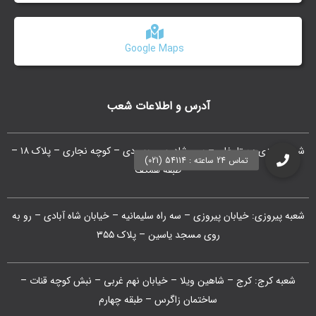
Google Maps
آدرس و اطلاعات شعب
شعبه مرکزی : ستارخان – بین شادمهر و بهبودی – کوچه نجاری – پلاک ۱۸ –
طبقه همکف
شعبه پیروزی: خیابان پیروزی – سه راه سلیمانیه – خیابان شاه آبادی – رو به
روی مسجد یاسین – پلاک ۳۵۵
شعبه کرج: کرج – شاهین ویلا – خیابان نهم غربی – نبش کوچه قنات –
ساختمان زاگرس – طبقه چهارم