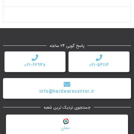
پاسخ گویی 24 ساعته
021-62948
021-54114
info@hardwarecenter.ir
جستجوی نزدیک ترین شعبه
نشان