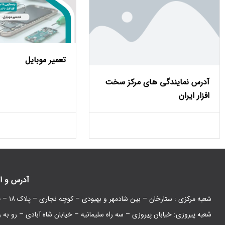
تعمیر موبایل
آدرس نمایندگی های مرکز سخت
افزار ایران
آدرس و ا
شعبه مرکزی : ستارخان – بین شادمهر و بهبودی – کوچه نجاری – پلاک ۱۸ – طبقه همکف
شعبه پیروزی: خیابان پیروزی – سه راه سلیمانیه – خیابان شاه آبادی – رو به 