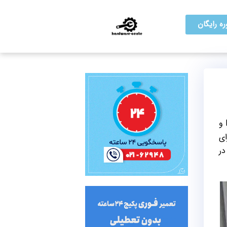
ه رایگان
کیفیت تصویر 4K HDR، تراشه X1 برای پردازش تصاویر، موتور پردازشگر تصاویر X-Reality PRO، تکنولوژی Motionflow XR و
ای
در