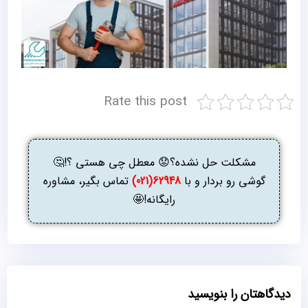
Rate this post
مشکلت حل نشده؟😟 معطل چی هستی ؟!🤔
گوشی رو بردار و با
62948(021)
تماس بگیر، مشاوره
رایگانه!🤩
دیدگاهتان را بنویسید