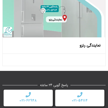
نمایندگی رنزو
پاسخ گویی 24 ساعته
021-62948
021-54114