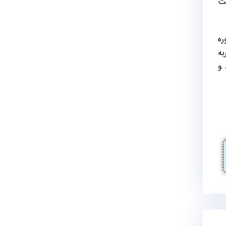
عث
وره
به
 و