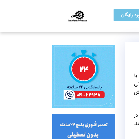
ه رایگان
با
گی
وش
در
ا،