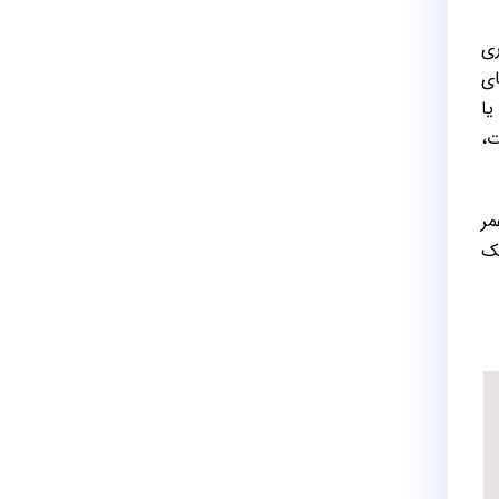
General Elec را خریداری
ای
یا
ت،
مر
مک