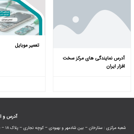
تعمیر موبایل
آدرس نمایندگی های مرکز سخت
افزار ایران
آدرس و ا
شعبه مرکزی : ستارخان – بین شادمهر و بهبودی – کوچه نجاری – پلاک ۱۸ – طبقه همکف