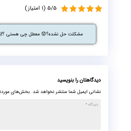
5/5 (1 امتیاز)
مشکلت حل نشده؟😟 معطل چی هستی ؟!🤔 گ
دیدگاهتان را بنویسید
نشانی ایمیل شما منتشر نخواهد شد.
بخش‌های موردنیا