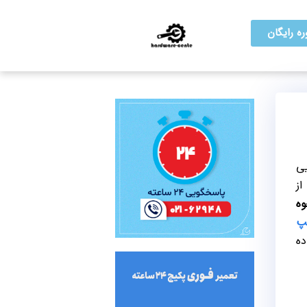
ه رایگان
یی
از
وه
پ
ده