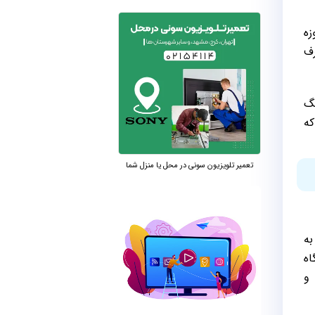
زه
رف
نگ
 شوید که
تعمیر تلویزیون سونی در محل یا منزل شما
به
اه
 و