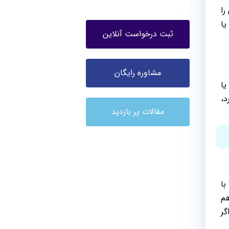
را
یا
ثبت درخواست آنلاین
مشاوره رایگان
یا
د،
مقالات پر بازدید
 و بیش با
هم
گر