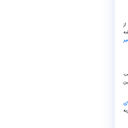
از
شه
یر
یب
ین
ای
به