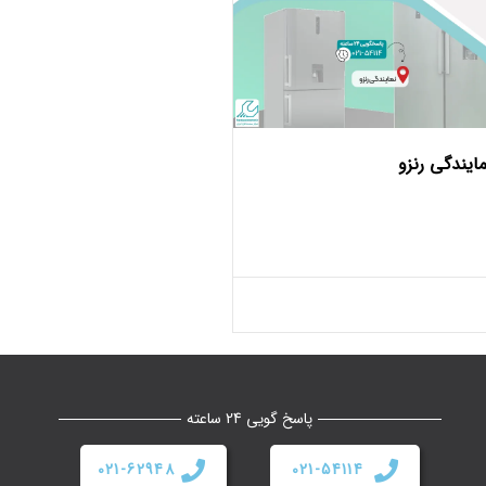
مایندگی رنزو
پاسخ گویی 24 ساعته
021-62948
021-54114