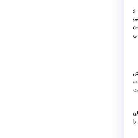
 و
می
ین
می
وش
ات
یت
ای
را