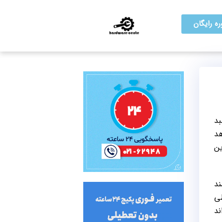
ه رایگان
بد
هد
ین
ند
طی
ند