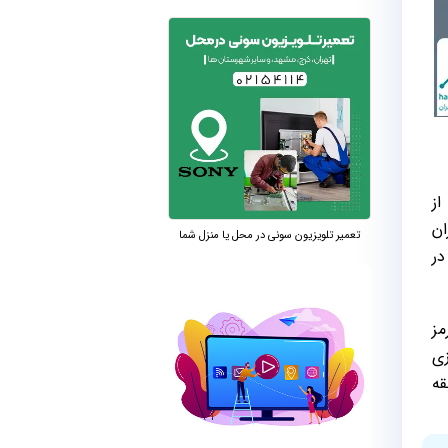
از
ان
تعمیر تلویزیون سونی در محل یا منزل شما
در
مز
زی
قه