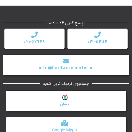
پاسخ گویی 24 ساعته
021-62948
021-54114
info@hardwarecenter.ir
جستجوی نزدیک ترین شعبه
نشان
Google Maps