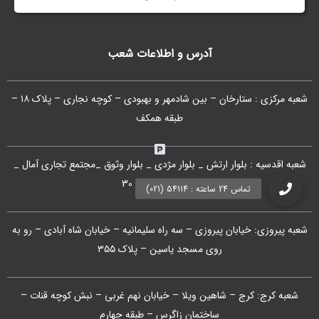
آدرس و اطلاعات شعب
شعبه مرکزی : ستارخان – بین شادمهر و بهبودی – کوچه نجاری – پلاک ۱۸ –
طبقه همکف
شعبه اقدسیه : بلوار ارتش _ بلوار مژدی _ بلوار وثوق _مجتمع تجاری آمال _
طبقه G1 _ واحد 30
شعبه پیروزی: خیابان پیروزی – سه راه سلیمانیه – خیابان شاه آبادی – رو به
روی مسجد یاسین – پلاک ۳۵۵
شعبه کرج: کرج – شاهین ویلا – خیابان نهم غربی – نبش کوچه قنات –
ساختمان زاگرس – طبقه چهارم