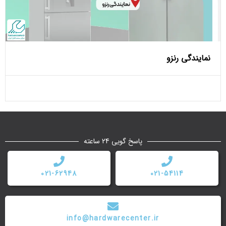
نمایندگی رنزو
پاسخ گویی 24 ساعته
021-62948
021-54114
info@hardwarecenter.ir