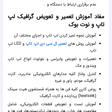
عدم برقراری ارتباط با دستگاه و ..
مفاد آموزش تعمیر و تعویض گرافیک لپ
تاپ و نوت بوک
آموزش نحوه تمیز کردن لپ تاپ و اجزای مختلف آن
آموزش روش های
تعمیر ال سی دی لپ تاپ
و LED لپ
تاپ
تعمیرات و تعویض وایرلس و بلوتوث انواع لپ تاپ
ویندوز و مک
کنترل ولتاژ كليه مدارهاي الکترونيکي مادربرد، کارت
گرافیک، مودم، پاور و غيره
روغن کاري کليه فن ها به همراه شستشوي هيت سينک
(heatsink) پردازنده و کارت گرافيک
آموزش تست و تعویض قطعات الکترونيکي، شامل
مقاومت ها، خازن ها، دیودها، ترانزیستورها، فت ها و