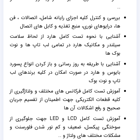
…
بررسي و كنترل كليه اجزاي رايانه شامل، اتصالات ، فن
ها، درايوهاي نوري، منبع تغذيه و كابل هاي اتصال
آشنایی با نحوه تست کامل هارد از لحاظ سلامت
سيلندر و مکانيک هارد در تمامی لب تاپ ها و نوت
بوک ها
آشنایی با طریقه به روز رساني و باز کردن انواع پسورد
بايوس و هارد در صورت امکان در کلیه برندهای لب
تاپ و نوت بوک
آموزش تست کامل فرکانس هاي مختلف و ولتاژگیری از
کليه قطعات الکتريکي جهت اطمينان از تقسيم جريان
صحيح و رفع اشکالات آن ها
آموزش تست کامل LCD و LED جهت جلوگيري از
سوختگي پيکسل، ضعيف و کم نور شدن فلورسنت و
مشکلات مختلف هاي ولتاژ و …