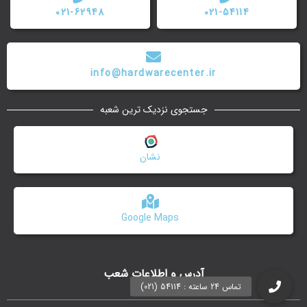
021-62948
021-54114
info@hardwarecenter.ir
جستجوی نزدیک ترین شعبه
نشان
Google Maps
آدرس و اطلاعات شعب