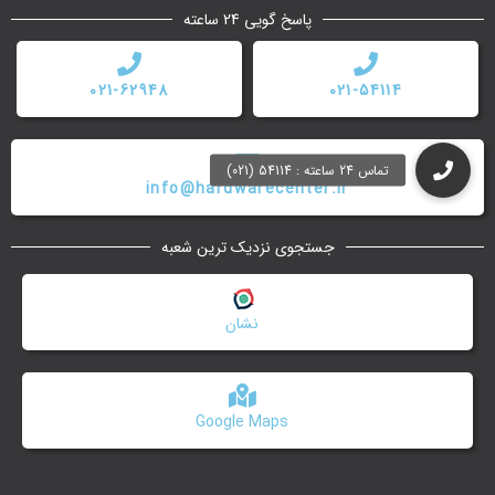
پاسخ گویی 24 ساعته
021-62948
021-54114
info@hardwarecenter.ir
جستجوی نزدیک ترین شعبه
نشان
Google Maps