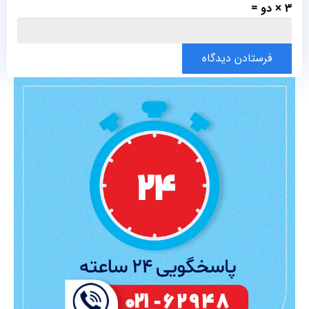
3 × دو =
فرستادن دیدگاه