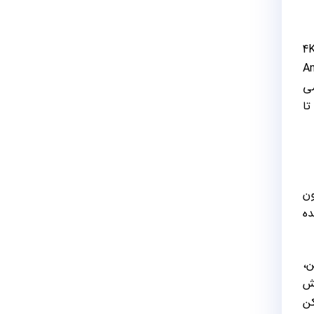
 های 65 اینچ پاناسونیک به عوامل مختلفی بستگی دارد، از جمله نوع پنل (OLED یا LED) کیفیت تصویر (4K
 هوشمند مانند سیستم‌عامل Android
ر می
تا
یون
نده
نین،
مایش
کن