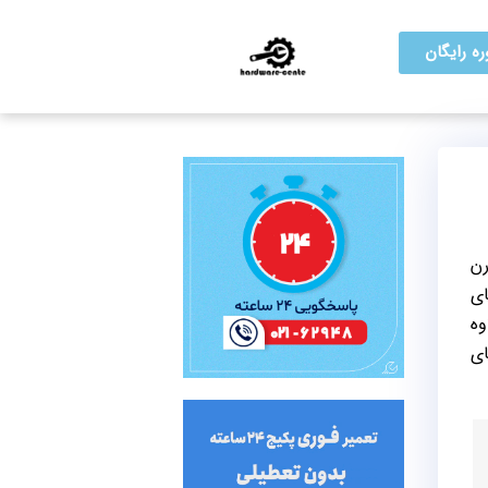
ه رایگان
رن
4K Ult، پردازشگرهای
وه
ای