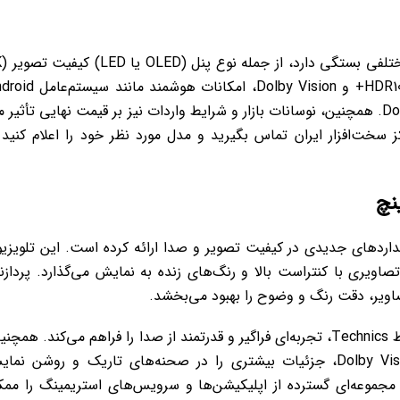
قیمت تلویزیون
یا Full HD) پشتیبانی از فناوری‌های تصویری مانند HDR10+ و Dolby Vision، امکانات
TV یا Fire TV، و ویژگی‌های صوتی مثل Dolby Atmos. همچنین، نوسانات بازار و شرایط واردات نیز بر قیمت نهایی تأثی
 سخت‌افزار ایران تماس بگیرید و مدل مورد نظر خود را اعلام کنید 
با معرفی تلویزیون TX65MZ2000B، استانداردهای جدیدی در کیفیت تصویر و صدا ارائه کرده است. این تلویز
اینچی با بهره‌گیری از پنل Master OLED Pro، تصاویری با کنتراست بالا و رنگ‌های زنده به نمایش می‌گذارد. پرداز
سیستم صوتی پیشرفته با بلندگوهای تنظیم‌شده توسط Technics، تجربه‌ای فراگیر و قدرتمند از صدا را فراهم می‌کند. همچ
این مدل با پشتیبانی از فرمت‌های HDR10+ و Dolby Vision، جزئیات بیشتری را در صحنه‌های تاریک و روشن ن
F داخلی، دسترسی به مجموعه‌ای گسترده از اپلیکیشن‌ها و سرویس‌های استریمینگ را مم