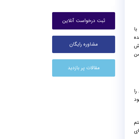
ثبت درخواست آنلاین
یون با
نده
مشاوره رایگان
12 هرتز به نمایش
شن
مقالات پر بازدید
 را
هبود
یستم
یکیشن‌های