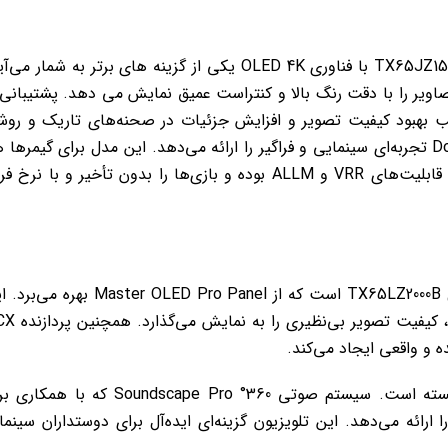
در میان تلویزیون‌ های پیشرفته پاناسونیک، مدل TX65JZ1500B با فناوری OLED 4K یکی از گزینه‌ های برتر به شمار 
لویزیون با بهره‌گیری از پردازنده HCX Pro AI، تصاویر را با دقت رنگ بالا و کنتراست عمیق نمایش می‌ دهد. پشتیبانی
ی HDR10+, Dolby Vision IQ و HLG موجب بهبود کیفیت تصویر و افزایش جزئیات در صحنه‌های تاریک و ر
می‌شود. از نظر کیفیت صدا نیز، سیستم Dolby Atmos تجربه‌ای سینمایی و فراگیر را ارائه می‌دهد. این مدل برای گیمره
مناسب است، چرا که دارای ورودی‌های HDMI 2.1 با قابلیت‌های VRR و ALLM بوده و بازی‌ها را بدون تأخیر و با نر
یکی دیگر از تلویزیون‌ های 65 اینچ پاناسونیک، مدل TX65LZ2000B است که از Master OLED Pro Panel ب
پنل به دلیل روشنایی بیشتر و نمایش دقیق‌تر رنگ‌ها، کیفیت
علاوه بر تصویر عالی، این مدل از نظر صدا نیز برجسته است. سیستم صوتی 360° Soundscape Pro که با
ی را ارائه می‌دهد. این تلویزیون گزینه‌ای ایده‌آل برای دوستداران سینما