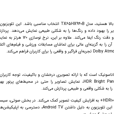
اگر به دنبال یک تلویزیون LED 4K با کیفیت تصویر بالا هستید، مدل TX65HX940B انتخاب مناسبی باشد. این تلویز
Dolb و HDR10+، جزئیات تصویر را بهبود داده و رنگ‌ها را به شکلی طبیعی نمایش می‌دهد. پرداز
HCX Processor نیز نقش مهمی در افزایش وضوح و دقت رنگ ایفا می‌کند. علاوه بر این، نرخ نوسازی 0
ن را به گزینه‌ای عالی برای تماشای مسابقات ورزشی و فیلم‌های اک
 TX65JX850B از سری تلویزیون‌های LED 4K پاناسونیک است که با ارائه تصویری درخشان و باکیفیت، توجه کاربران
به خود جلب می‌کند. بهره‌گیری از فناوری HDR Bright Panel Plus، نمایش تصاویر را حتی در محیط‌های پرنور ب
همچنین، پشتیبانی از استانداردهای Dolby Vision و HDR10+ به افزایش کیفیت تصویر کمک می‌کند. در بخش صوتی، س
Dolby Atmos صدایی واضح و فراگیر ارائه می‌دهد. این تلویزیون به دلیل داشتن Android TV، دسترسی به اپل