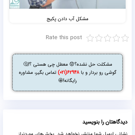
مشکل آب دادن پکیج
Rate this post
مشکلت حل نشده؟😟 معطل چی هستی ؟!🤔
گوشی رو بردار و با
62948(021)
تماس بگیر، مشاوره
رایگانه!🤩
دیدگاهتان را بنویسید
نشانی ایمیل شما منتشر نخواهد شد.
بخش‌های موردنیاز