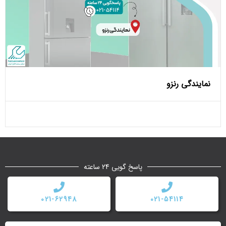
نمایندگی رنزو
پاسخ گویی 24 ساعته
021-62948
021-54114