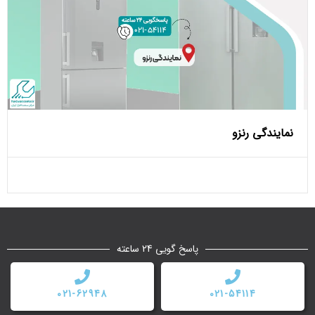
نمایندگی رنزو
پاسخ گویی 24 ساعته
021-62948
021-54114