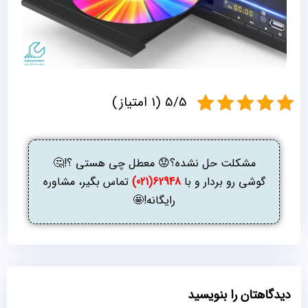
5/5 (1 امتیاز)
مشکلت حل نشده؟😟 معطل چی هستی ؟!🤔
گوشی رو بردار و با
62948(021)
تماس بگیر، مشاوره
رایگانه!🤩
دیدگاهتان را بنویسید