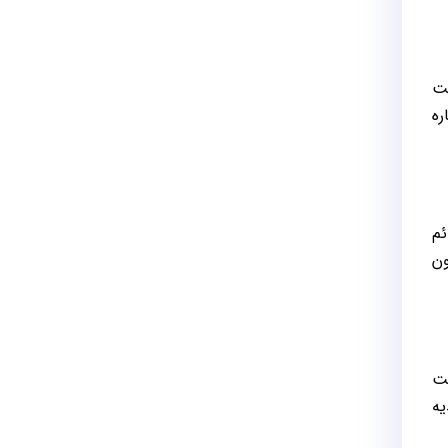
ست
ره
ئم
ون
ست
یه