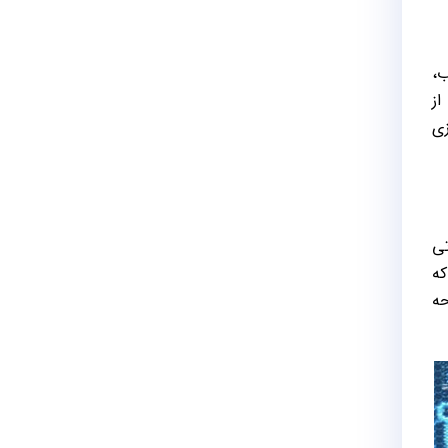
ب،
از
زی
رارتی
که
ید شدن صفحه