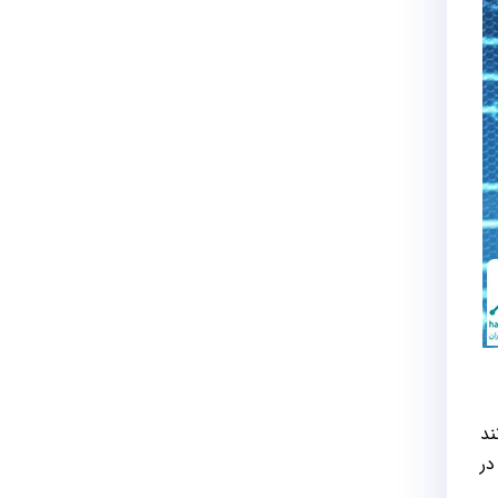
ند
در