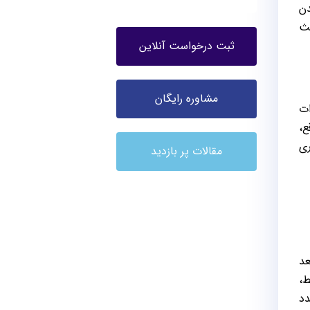
دن
ث
ثبت درخواست آنلاین
مشاوره رایگان
ات
ع،
ری
مقالات پر بازدید
عد
ط،
د