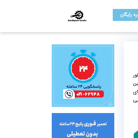
ه رایگان
ور
ین
ای
یی