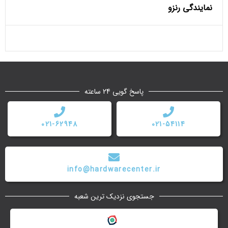
نمایندگی رنزو
پاسخ گویی 24 ساعته
021-62948
021-54114
info@hardwarecenter.ir
جستجوی نزدیک ترین شعبه