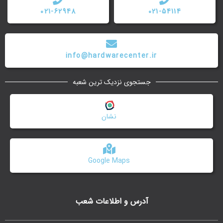
021-62948
021-54114
info@hardwarecenter.ir
جستجوی نزدیک ترین شعبه
نشان
Google Maps
آدرس و اطلاعات شعب