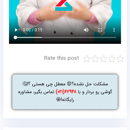
Rate this post
مشکلت حل نشده؟😟 معطل چی هستی ؟!🤔
گوشی رو بردار و با
62948(021)
تماس بگیر، مشاوره
رایگانه!🤩