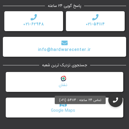
پاسخ گویی 24 ساعته
021-62948
021-54114
info@hardwarecenter.ir
جستجوی نزدیک ترین شعبه
نشان
Google Maps