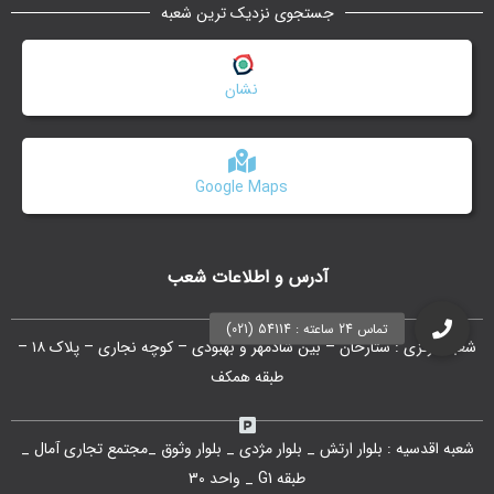
جستجوی نزدیک ترین شعبه
نشان
Google Maps
آدرس و اطلاعات شعب
شعبه مرکزی : ستارخان – بین شادمهر و بهبودی – کوچه نجاری – پلاک ۱۸ –
طبقه همکف
شعبه اقدسیه : بلوار ارتش _ بلوار مژدی _ بلوار وثوق _مجتمع تجاری آمال _
طبقه G1 _ واحد 30