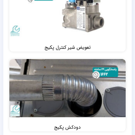
تعویض شیر کنترل پکیج
دودکش پکیج