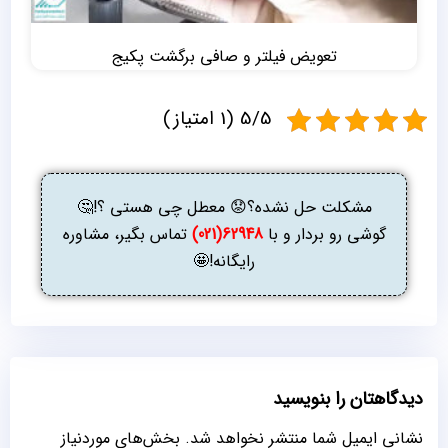
تعویض فیلتر و صافی برگشت پکیج
5/5 (1 امتیاز)
مشکلت حل نشده؟😟 معطل چی هستی ؟!🤔
گوشی رو بردار و با
62948(021)
تماس بگیر، مشاوره
رایگانه!🤩
دیدگاهتان را بنویسید
نشانی ایمیل شما منتشر نخواهد شد.
بخش‌های موردنیاز