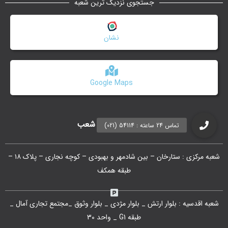
جستجوی نزدیک ترین شعبه
نشان
Google Maps
آدرس و اطلاعات شعب
شعبه مرکزی : ستارخان – بین شادمهر و بهبودی – کوچه نجاری – پلاک ۱۸ –
طبقه همکف
شعبه اقدسیه : بلوار ارتش _ بلوار مژدی _ بلوار وثوق _مجتمع تجاری آمال _
طبقه G1 _ واحد 30