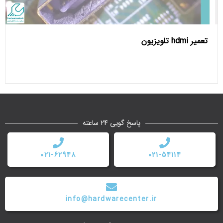
تعمیر hdmi تلویزیون
پاسخ گویی 24 ساعته
021-62948
021-54114
info@hardwarecenter.ir