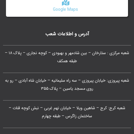
Google Maps
آدرس و اطلاعات شعب
شعبه مرکزی : ستارخان – بین شادمهر و بهبودی – کوچه نجاری – پلاک ۱۸ –
طبقه همکف
شعبه پیروزی: خیابان پیروزی – سه راه سلیمانیه – خیابان شاه آبادی – رو به
روی مسجد یاسین – پلاک ۳۵۵
شعبه کرج: کرج – شاهین ویلا – خیابان نهم غربی – نبش کوچه قنات –
ساختمان زاگرس – طبقه چهارم