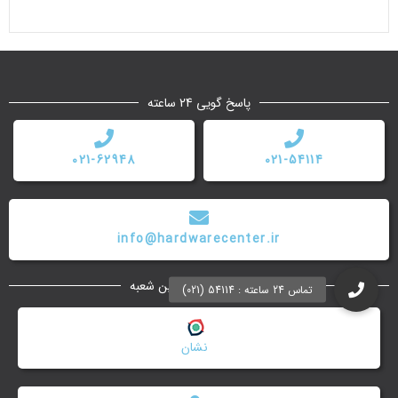
پاسخ گویی 24 ساعته
021-62948
021-54114
info@hardwarecenter.ir
جستجوی نزدیک ترین شعبه
نشان