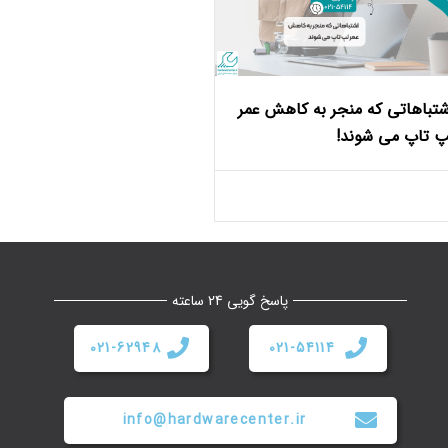
شتباهاتی که منجر به کاهش عمر
پ تاپ می ‌شوند!
پاسخ گویی 24 ساعته
021-62948
021-54114
info@hardwarecenter.ir