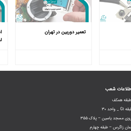
تعمیر دوربین در تهران
ا
ل
طلاعات شعب
د 30
روی مسجد یاسین – پلاک ۳۵۵
مان زاگرس – طبقه چهارم