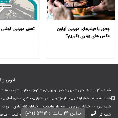
چطور با فیلترهای دوربین آیفون
تعمیر دوربین گوشی
عکس‌ های بهتری بگیریم؟
آدرس و ا
شعبه مرکزی : ستارخان – بین شادمهر و بهبودی – کوچه نجاری – پلاک ۱۸ – طبقه همکف
شعبه اقدسیه : بلوار ارتش _ بلوار مژدی _ بلوار وثوق _مجتمع تجاری آمال _ طبقه G1 _ واح
شعبه پیروزی: خیابان پیروزی – سه راه سلیمانیه – خیابان شاه آبادی – رو به 
شعبه کرج: کرج – شاهین ویلا – خیابان نهم غربی – نبش کوچه قنات – ساخت