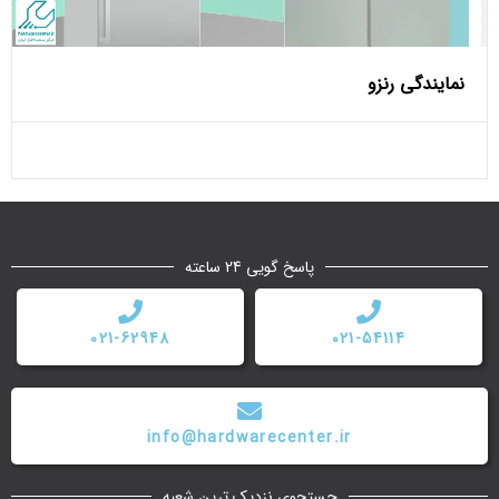
نمایندگی رنزو
پاسخ گویی 24 ساعته
021-62948
021-54114
info@hardwarecenter.ir
جستجوی نزدیک ترین شعبه