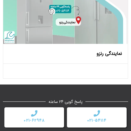
نمایندگی رنزو
پاسخ گویی 24 ساعته
021-62948
021-54114