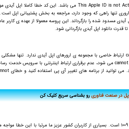
یکی از دردسرسازترین ارورهای اپل آیدی، خطای This Apple ID is not Active می باشد. این کد خطا کاملا اپل آید
اروری تنها راهی که وجود دارد، مراجعه به بخش پشتیبانی اپل است. 
 آیدی مسدود شده را بازگرداند. این پروسه معمولا از عهده ی کاربر عا
ا قدرت دانلود اپل آیدی بازگردانی شود.
خوشبختانه خطای cannot connect to itunes store ارتباط خاصی با مجموعه ی ارورهای اپل آیدی ندارد. تنها مشکلی
باعث پیدایش کد خطای cannot connect to itunes store می شود، عدم برقراری ارتباط اینترنتی با سرویس خدمت ر
اپل است. این موضوع ریشه در تحریم های اپل دارد. می توانید از برنامه های تغ
پل در صنعت فناوری
رو بشناسی سریع کلیک کن
یکی دیگر از رایج ترین ارورهای اپل آیدی کد خطای 1009 است. بسیاری از کاربران کشور عزیز ما مرتبا با این خطا مواج