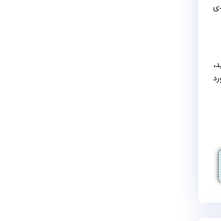
دی
ید،
ورد