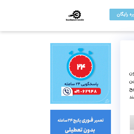
ه رایگان
ون
ین
یج
ند