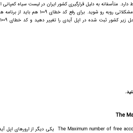
ط دارد. متأسفانه به دلیل قرارگیری کشور ایران در لیست سیاه کمپانی ا
ممکن است گاهی اوقات برای دسترسی به آیتونز با مشکلاتی روبه رو شوید. برای رفع کد خطای 1009 هم باید از
نید.
خطای The Maximum number of free accounts have been activated on this iphone یکی دیگر از ارورهای ا