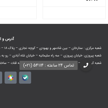
آدرس و ا
شعبه مرکزی : ستارخان – بین شادمهر و بهبودی – کوچه نجاری – پلاک ۱۸ – طبقه همکف
شعبه پیروزی: خیابان پیروزی – سه راه سلیمانیه – خیابان شاه آبادی – رو به 
شعبه کرج: کرج – شاهین ویلا – خیابان نهم غربی – نبش کوچه قنات – ساخت