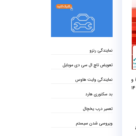
نمایندگی رنزو
تعویض تاچ ال سی دی موبایل
شیائومی از لپ‌تاپ Redmi Book 14 2023 در چین رونمایی کرد. این محصول از نسل دوازدهم پردازنده‌های سری H اینتل i5 و
نمایندگی وایت هاوس
i7، صفحه‌نمایش 2.8K با نرخ نوسازی ۱۲۰ هرتز و ۱۶ گیگابایت رم بهره می‌برد. ابعاد نمایشگر لپ‌تاپ جدید شرکت چینی ۱۴
بد سکتوری هارد
تعمیر درب یخچال
ویروسی شدن سیستم
ع