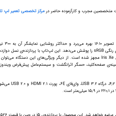
ت متخصصین مجرب و کارآزموده حاضر در
مرکز تخصصی تعمیر لپ تا
به‌نوشته‌ی گیزموچاینا، ردمی‌بوک ۱۴ جدید از نسبت تصویر ۱۶:۱۰ 
می‌رسد. صفحه‌نمایش این دستگاه ۱۰۰ درصد گستره‌ی رنگی sRGB را پوشش می‌دهد. این لپ‌تاپ با پردازنده‌ی نسل دوا
Core i7 12700H و Core i5 12500H و گرافیک اینتل Iris Xe مجهز شده است. از دیگر ویژگی‌های این دستگاه می‌توا
گزینه‌های ارتباطی ردمی‌بوک ۱۴ شامل NFC، بلوتوث ۴٫۲، درگاه USB 3.2، وای‌فای 6E، پو
ردمی‌بوک ۱۴ مدل ۲۰۲۳ به دو رنگ خاکستری و نقره‌ای عرضه خواهد شد. این محصول با پردازنده‌ی i5 در چین با قیمت ۵۲۶