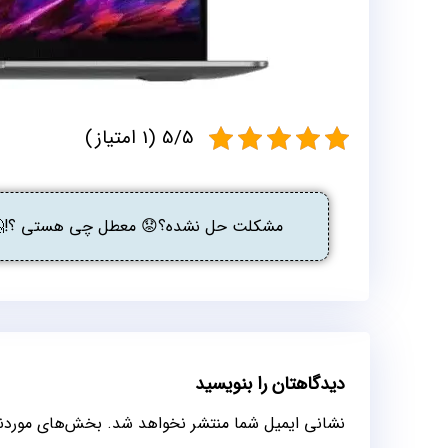
5/5 (1 امتیاز)
مشکلت حل نشده؟😟 معطل چی هستی ؟!🤔 گ
دیدگاهتان را بنویسید
نشانی ایمیل شما منتشر نخواهد شد.
بخش‌های موردنیا