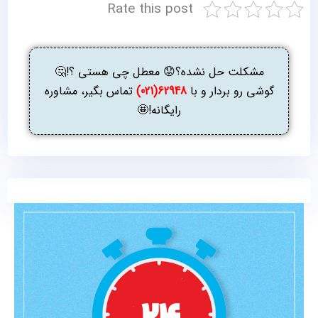
Rate this post
مشکلت حل نشده؟😟 معطل چی هستی ؟!🤔
گوشی رو بردار و با
62948(021)
تماس بگیر، مشاوره
رایگانه!🤩