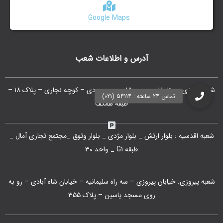
Google Maps
آدرس و اطلاعات شعب
شعبه مرکزی : ستارخان – بین شادمهر و بهبودی – کوچه نجاری – پلاک ۱۸ –
طبقه همکف
شعبه اقدسیه : بلوار ارتش _ بلوار مژدی _ بلوار وثوق _مجتمع تجاری آمال _
طبقه G1 _ واحد 30
شعبه پیروزی: خیابان پیروزی – سه راه سلیمانیه – خیابان شاه آبادی – رو به
روی مسجد یاسین – پلاک ۳۵۵