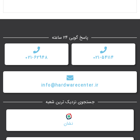
پاسخ گویی 24 ساعته
021-62948
021-54114
info@hardwarecenter.ir
جستجوی نزدیک ترین شعبه
نشان