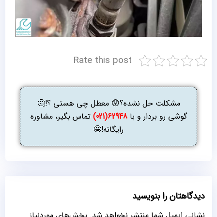
Rate this post
مشکلت حل نشده؟😟 معطل چی هستی ؟!🤔
گوشی رو بردار و با
62948(021)
تماس بگیر، مشاوره
رایگانه!🤩
دیدگاهتان را بنویسید
نشانی ایمیل شما منتشر نخواهد شد.
بخش‌های موردنیاز