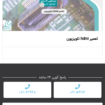
تعمیر hdmi تلویزیون
پاسخ گویی 24 ساعته
021-62948
021-54114