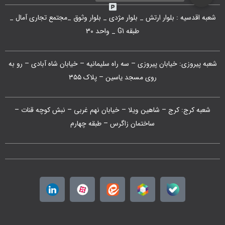
شعبه اقدسیه : بلوار ارتش _ بلوار مژدی _ بلوار وثوق _مجتمع تجاری آمال _
طبقه G1 _ واحد 30
شعبه پیروزی: خیابان پیروزی – سه راه سلیمانیه – خیابان شاه آبادی – رو به
روی مسجد یاسین – پلاک ۳۵۵
شعبه کرج: کرج – شاهین ویلا – خیابان نهم غربی – نبش کوچه قنات –
ساختمان زاگرس – طبقه چهارم