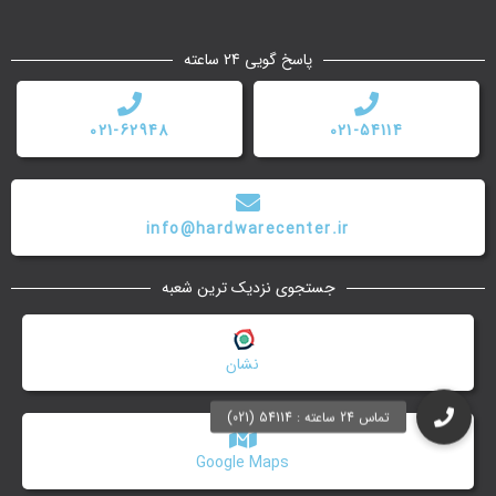
پاسخ گویی 24 ساعته
021-62948
021-54114
info@hardwarecenter.ir
جستجوی نزدیک ترین شعبه
نشان
Google Maps