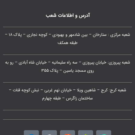
آدرس و اطلاعات شعب
شعبه مرکزی : ستارخان – بین شادمهر و بهبودی – کوچه نجاری – پلاک ۱۸ –
طبقه همکف
شعبه پیروزی: خیابان پیروزی – سه راه سلیمانیه – خیابان شاه آبادی – رو به
روی مسجد یاسین – پلاک ۳۵۵
شعبه کرج: کرج – شاهین ویلا – خیابان نهم غربی – نبش کوچه قنات –
ساختمان زاگرس – طبقه چهارم