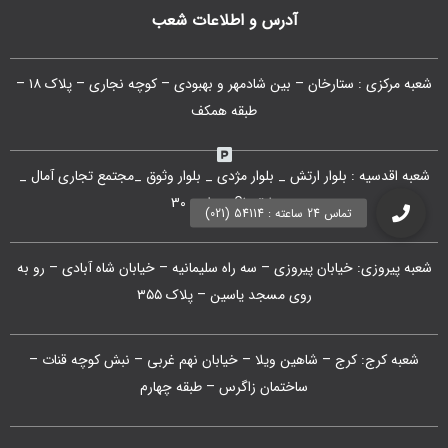
آدرس و اطلاعات شعب
شعبه مرکزی : ستارخان – بین شادمهر و بهبودی – کوچه نجاری – پلاک ۱۸ –
طبقه همکف
شعبه اقدسیه : بلوار ارتش _ بلوار مژدی _ بلوار وثوق _مجتمع تجاری آمال _
طبقه G1 _ واحد 30
شعبه پیروزی: خیابان پیروزی – سه راه سلیمانیه – خیابان شاه آبادی – رو به
روی مسجد یاسین – پلاک ۳۵۵
شعبه کرج: کرج – شاهین ویلا – خیابان نهم غربی – نبش کوچه قنات –
ساختمان زاگرس – طبقه چهارم