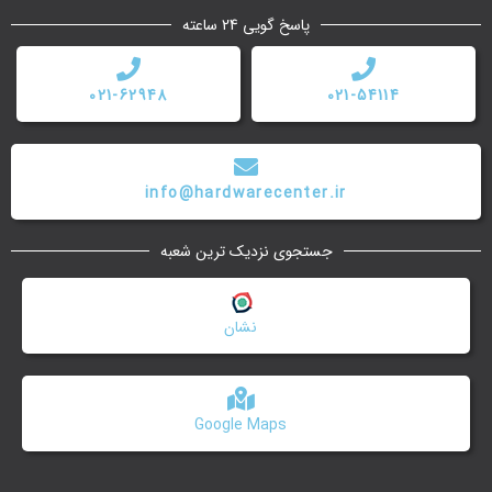
پاسخ گویی 24 ساعته
021-62948
021-54114
info@hardwarecenter.ir
جستجوی نزدیک ترین شعبه
نشان
Google Maps