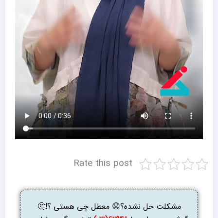
Rate this post
مشکلت حل نشده؟😟 معطل چی هستی ؟!🤔