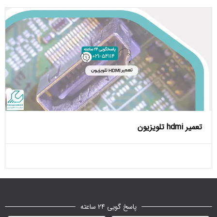
تعمیر hdmi تلویزیون
پاسخ گویی 24 ساعته