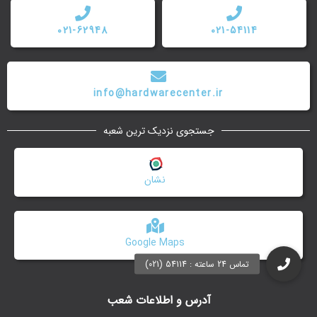
021-62948
021-54114
info@hardwarecenter.ir
جستجوی نزدیک ترین شعبه
نشان
Google Maps
آدرس و اطلاعات شعب