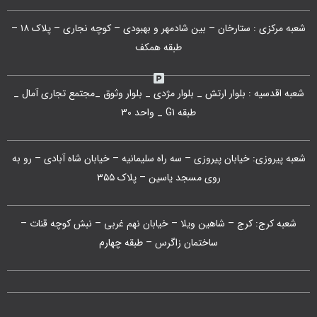
شعبه مرکزی : ستارخان – بین شادمهر و بهبودی – کوچه نجاری – پلاک ۱۸ –
طبقه همکف
شعبه اقدسیه : بلوار ارتش _ بلوار مژدی _ بلوار وثوق _مجتمع تجاری آمال _
طبقه G1 _ واحد 30
شعبه پیروزی: خیابان پیروزی – سه راه سلیمانیه – خیابان شاه آبادی – رو به
روی مسجد یاسین – پلاک ۳۵۵
شعبه کرج: کرج – شاهین ویلا – خیابان نهم غربی – نبش کوچه قنات –
ساختمان زاگرس – طبقه چهارم