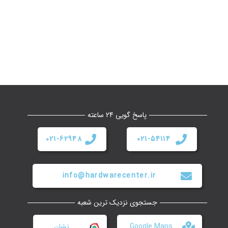
پاسخ گویی 24 ساعته
021-62948
021-54114
info@hardwarecenter.ir
جستجوی نزدیک ترین شعبه
Google Maps
نشان