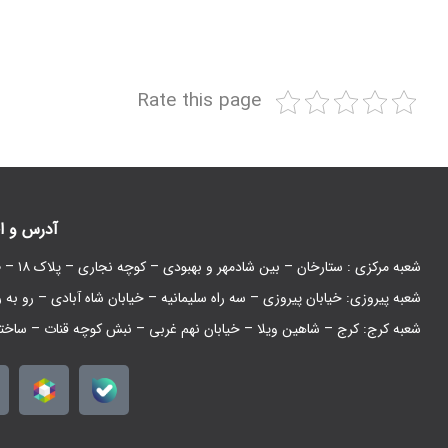
Rate this page
آدرس و ا
شعبه مرکزی : ستارخان – بین شادمهر و بهبودی – کوچه نجاری – پلاک ۱۸ – طبقه همکف
شعبه پیروزی: خیابان پیروزی – سه راه سلیمانیه – خیابان شاه آبادی – رو به 
شعبه کرج: کرج – شاهین ویلا – خیابان نهم غربی – نبش کوچه قنات – ساخت