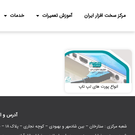
مرکز سخت افزار ایران
آموزش تعمیرات
خدمات
انواع پورت های لپ تاپ
آدرس و ا
شعبه مرکزی : ستارخان – بین شادمهر و بهبودی – کوچه نجاری – پلاک ۱۸ – طبقه همکف