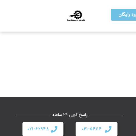
ه رایگان
پاسخ گویی 24 ساعته
021-62948
021-54114