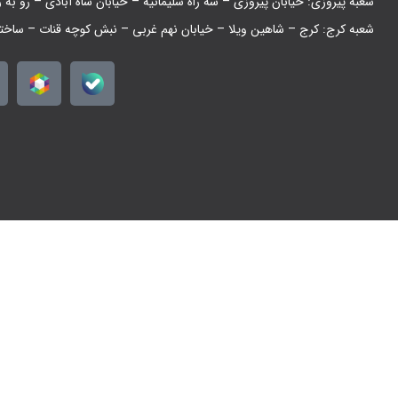
شعبه پیروزی: خیابان پیروزی – سه راه سلیمانیه – خیابان شاه آبادی – رو به 
شعبه کرج: کرج – شاهین ویلا – خیابان نهم غربی – نبش کوچه قنات – ساخت