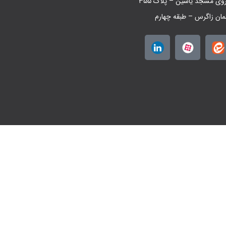
روی مسجد یاسین – پلاک ۳۵۵
مان زاگرس – طبقه چهارم