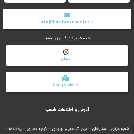
info@hardwarecenter.ir
جستجوی نزدیک ترین شعبه
نشان
Google Maps
آدرس و اطلاعات شعب
شعبه مرکزی : ستارخان – بین شادمهر و بهبودی – کوچه نجاری – پلاک ۱۸ –