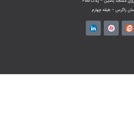
روی مسجد یاسین – پلاک ۳۵۵
مان زاگرس – طبقه چهارم