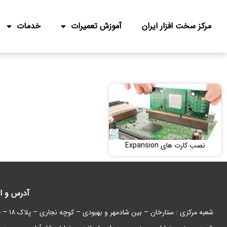
مرکز سخت افزار ایران
آموزش تعمیرات
خدمات
نصب کارت های Expansion
آدرس و ا
شعبه مرکزی : ستارخان – بین شادمهر و بهبودی – کوچه نجاری – پلاک ۱۸ – طبقه همکف