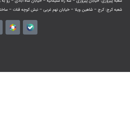
شعبه پیروزی: خیابان پیروزی – سه راه سلیمانیه – خیابان شاه آبادی – رو به 
شعبه کرج: کرج – شاهین ویلا – خیابان نهم غربی – نبش کوچه قنات – ساخت