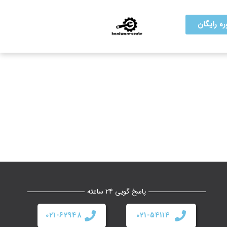
ه رایگان
پاسخ گویی 24 ساعته
021-62948
021-54114