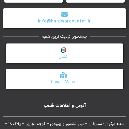
info@hardwarecenter.ir
جستجوی نزدیک ترین شعبه
نشان
Google Maps
آدرس و اطلاعات شعب
شعبه مرکزی : ستارخان – بین شادمهر و بهبودی – کوچه نجاری – پلاک ۱۸ –