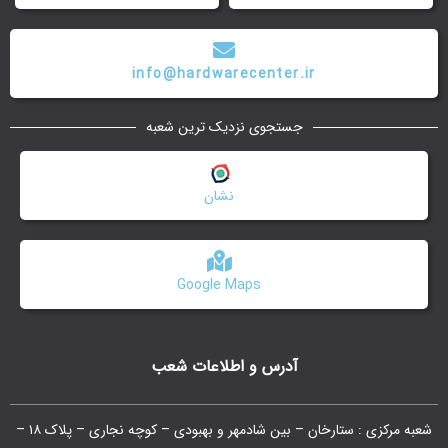
info@hardwarecenter.ir
جستجوی نزدیک ترین شعبه
نشان
Google Maps
آدرس و اطلاعات شعب
شعبه مرکزی : ستارخان – بین شادمهر و بهبودی – کوچه نجاری – پلاک ۱۸ –