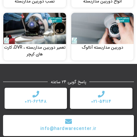
انواع دوربین مداربسته
نصب دوربین مداربسته
دوربین مداربسته آنالوگ
تعمیر دوربین مداربسته ، DVR، کارت
های کپچر
پاسخ گویی 24 ساعته
021-62948
021-54114
info@hardwarecenter.ir