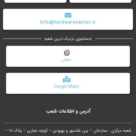
info@hardwarecenter.ir
جستجوی نزدیک ترین شعبه
نشان
Google Maps
آدرس و اطلاعات شعب
شعبه مرکزی : ستارخان – بین شادمهر و بهبودی – کوچه نجاری – پلاک ۱۸ –