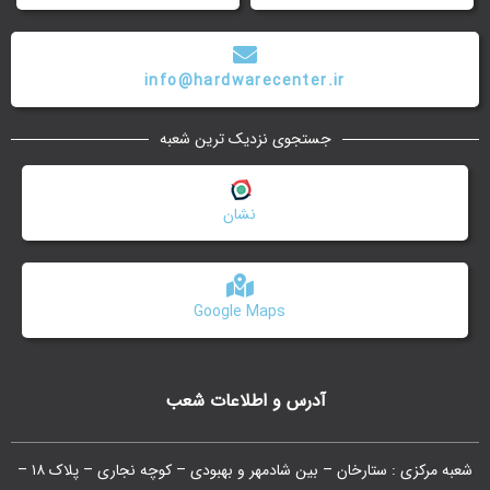
info@hardwarecenter.ir
جستجوی نزدیک ترین شعبه
نشان
Google Maps
آدرس و اطلاعات شعب
شعبه مرکزی : ستارخان – بین شادمهر و بهبودی – کوچه نجاری – پلاک ۱۸ –