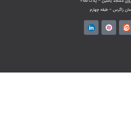
روی مسجد یاسین – پلاک ۳۵۵
مان زاگرس – طبقه چهارم