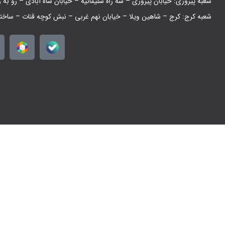
شعبه پیروزی: خیابان پیروزی – سه راه سلیمانیه – خیابان شاه آبادی – رو به 
شعبه کرج: کرج – شاهین ویلا – خیابان نهم غربی – نبش کوچه قنات – ساخت