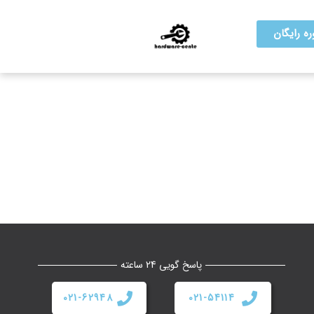
ه رایگان
پاسخ گویی 24 ساعته
021-62948
021-54114