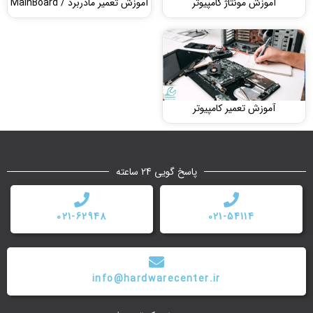
آموزش مونتاژ کامپیوتر
آموزش تعمیر مادربرد / MainBoard
آموزش تعمیر کامپیوتر
پاسخ گویی 24 ساعته
021-62948
021-54114
info@hardwarecenter.ir