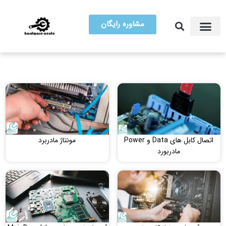
مشاوره رایگان
آموزش تعمیرات
مرکز سخت افزار ایران
اتصال کابل های Data و Power
مونتاژ مادربرد
مادربورد