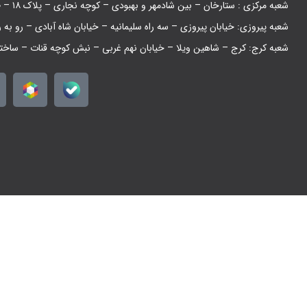
شعبه مرکزی : ستارخان – بین شادمهر و بهبودی – کوچه نجاری – پلاک ۱۸ – طبقه همکف
شعبه پیروزی: خیابان پیروزی – سه راه سلیمانیه – خیابان شاه آبادی – رو به 
شعبه کرج: کرج – شاهین ویلا – خیابان نهم غربی – نبش کوچه قنات – ساخت